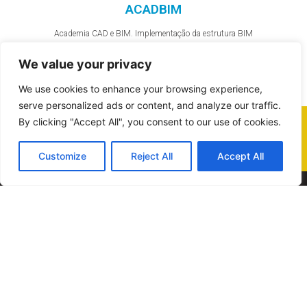
ACADBIM
Academia CAD e BIM. Implementação da estrutura BIM
Questões? Ligue para o nosso nº de apoio
We value your privacy
(351) 234 737 296
We use cookies to enhance your browsing experience,
serve personalized ads or content, and analyze our traffic.
By clicking "Accept All", you consent to our use of cookies.
Entre em contacto connosco
Customize
Reject All
Accept All
A ACADBIM é uma empresa vocacionada para
formação, consultoria, serviços de CAD em geral e
implementação da metodologia BIM em particular.
Constituída por profissionais certificados e experientes