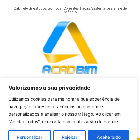
Gabinete de estudos técnicos. Correntes fracas/sistema de alarme de
incêndio.
Valorizamos a sua privacidade
ACADBIM
Utilizamos cookies para melhorar a sua experiência de
Academia CAD e BIM. Implementação da estrutura BIM
navegação, apresentar anúncios ou conteúdos
Questões? Ligue para o nosso nº de apoio
personalizados e analisar o nosso tráfego. Ao clicar em
"Aceitar Todos", concorda com a utilização de cookies.
(351) 234 737 296
Personalizar
Rejeitar
Aceite tudo